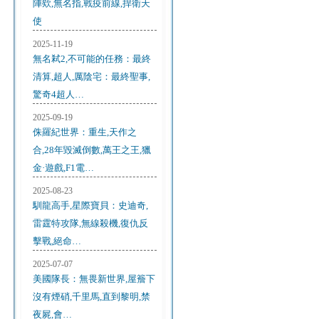
陣欸,無名指,戰疫前線,捍衛天
使
2025-11-19
無名弒2,不可能的任務：最終
清算,超人,厲陰宅：最終聖事,
驚奇4超人…
2025-09-19
侏羅紀世界：重生,天作之
合,28年毀滅倒數,萬王之王,獵
金·遊戲,F1電…
2025-08-23
馴龍高手,星際寶貝：史迪奇,
雷霆特攻隊,無線殺機,復仇反
擊戰,絕命…
2025-07-07
美國隊長：無畏新世界,屋簷下
沒有煙硝,千里馬,直到黎明,禁
夜屍,會…