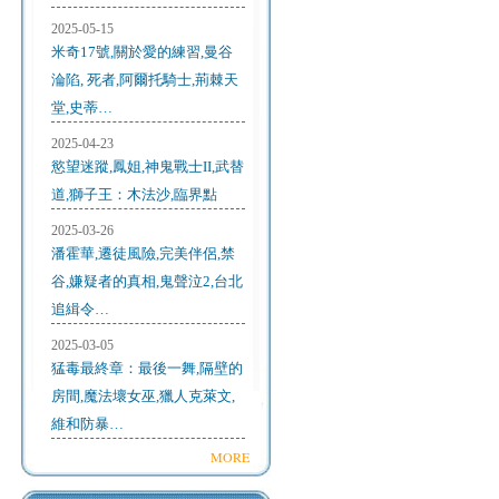
2025-05-15
米奇17號,關於愛的練習,曼谷
淪陷, 死者,阿爾托騎士,荊棘天
堂,史蒂…
2025-04-23
慾望迷蹤,鳳姐,神鬼戰士II,武替
道,獅子王：木法沙,臨界點
2025-03-26
潘霍華,遷徒風險,完美伴侶,禁
谷,嫌疑者的真相,鬼聲泣2,台北
追緝令…
2025-03-05
猛毒最終章：最後一舞,隔壁的
房間,魔法壞女巫,獵人克萊文,
維和防暴…
MORE