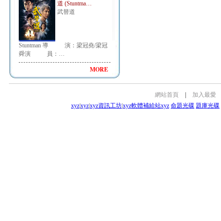
道 (Stuntma…
武替道
Stuntman 導 演：梁冠堯/梁冠
舜演 員：…
MORE
網站首頁
|
加入最愛
xyz
|
xyz
|
xyz資訊工坊
|
xyz軟體補給站
xyz
命題光碟
題庫光碟