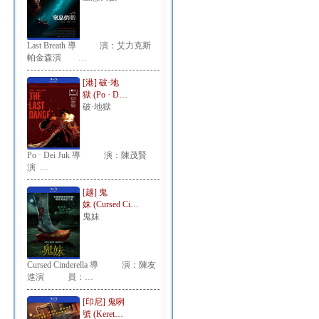
Last Breath 導 演：艾力克斯
帕金森演 …
[港] 破·地
獄 (Po · D…
破·地獄
Po · Dei Juk 導 演：陳茂賢
演 …
[越] 鬼
妹 (Cursed Ci…
鬼妹
Cursed Cinderella 導 演：陳友
進演 員：…
[印尼] 鬼咧
號 (Keret…