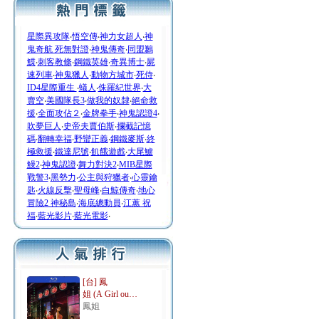
星際異攻隊
‧
悟空傳
‧
神力女超人
‧
神
鬼奇航 死無對證
‧
神鬼傳奇
‧
同盟鶼
鰈
‧
刺客教條
‧
鋼鐵英雄
‧
奇異博士
‧
屍
速列車
‧
神鬼獵人
‧
動物方城市
‧
死侍
‧
ID4星際重生
‧
蟻人
‧
侏羅紀世界
‧
大
賣空
‧
美國隊長3
‧
做我的奴隸
‧
絕命救
援
‧
全面攻佔２
‧
金牌拳手
‧
神鬼認證4
‧
吹夢巨人
‧
史帝夫賈伯斯
‧
攔截記憶
碼
‧
翻轉幸福
‧
野蠻正義
‧
鋼鐵麥斯
‧
終
極救援
‧
鐵達尼號
‧
飢餓遊戲
‧
大尾鱸
鰻2
‧
神鬼認證
‧
舞力對決2
‧
MIB星際
戰警3
‧
黑勢力
‧
公主與狩獵者
‧
心靈鑰
匙
‧
火線反擊
‧
聖母峰
‧
白鯨傳奇
‧
地心
冒險2 神秘島
‧
海底總動員
‧
江蕙 祝
福
‧
藍光影片
‧
藍光電影
‧
[台] 鳳
姐 (A Girl ou…
鳳姐