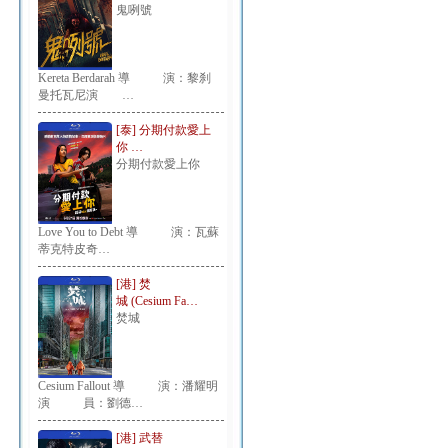
鬼咧號
Kereta Berdarah 導 演：黎刹
曼托瓦尼演 …
[泰] 分期付款愛上
你 …
分期付款愛上你
Love You to Debt 導 演：瓦蘇
蒂克特皮奇…
[港] 焚
城 (Cesium Fa…
焚城
Cesium Fallout 導 演：潘耀明
演 員：劉德…
[港] 武替