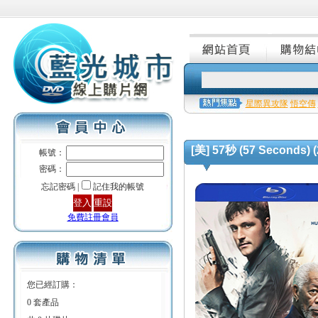
星際異攻隊
悟空傳
[美] 57秒 (57 Seconds) (
帳號：
密碼：
忘記密碼 |
記住我的帳號
免費註冊會員
您已經訂購：
0 套產品