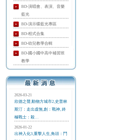
BD-演唱會、表演、音樂
藍光
BD-演示碟藍光專區
BD-程式合集
BD-幼兒教學合輯
BD-國小國中高中補習班
教學
2026-03-21
欣德之聲,動物方城市2,史普林
斯汀：走出虛無,創：戰神, 終
極戰士：殺…
2026-01-22
出神入化3,重擊人生,角頭：鬥