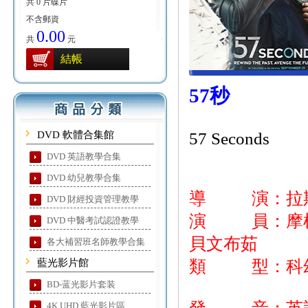
共 0 片碟片
不含郵資
0.00
共
元
結帳
57秒
DVD 軟體合集館
57 Seconds
DVD 英語教學合集
DVD 幼兒教學合集
導 演：拉斯
DVD 財經投資管理教學
演 員：摩根費
DVD 中醫考試認證教學
貝文布茹
各大補習班名師教學合集
藍光影片館
類 型：科幻
BD-蓝光影片套装
4K UHD 藍光影片區