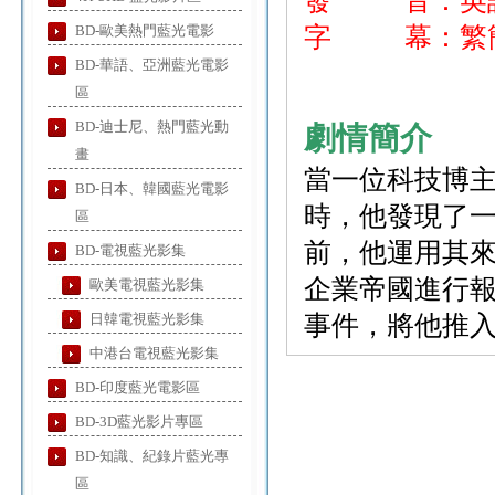
發 音：英
BD-歐美熱門藍光電影
字 幕：繁簡
BD-華語、亞洲藍光電影
區
BD-迪士尼、熱門藍光動
劇情簡介
畫
當一位科技博
BD-日本、韓國藍光電影
時，他發現了一
區
前，他運用其
BD-電視藍光影集
企業帝國進行
歐美電視藍光影集
日韓電視藍光影集
事件，將他推
中港台電視藍光影集
BD-印度藍光電影區
BD-3D藍光影片專區
BD-知識、紀錄片藍光專
區