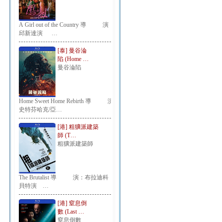
A Girl out of the Country 導 演：
邱新達演 …
[泰] 曼谷淪
陷 (Home …
曼谷淪陷
Home Sweet Home Rebirth 導 演：
史特芬哈克/亞…
[港] 粗獷派建築
師 (T…
粗獷派建築師
The Brutalist 導 演：布拉迪科
貝特演 …
[港] 窒息倒
數 (Last …
窒息倒數