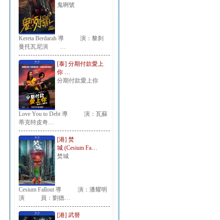
鬼咧號
Kereta Berdarah 導 演：黎刹
曼托瓦尼演 …
[泰] 分期付款愛上
你 …
分期付款愛上你
Love You to Debt 導 演：瓦蘇
蒂克特皮奇…
[港] 焚
城 (Cesium Fa…
焚城
Cesium Fallout 導 演：潘耀明
演 員：劉德…
[港] 武替