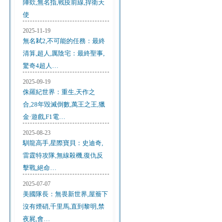
陣欸,無名指,戰疫前線,捍衛天
使
2025-11-19
無名弒2,不可能的任務：最終
清算,超人,厲陰宅：最終聖事,
驚奇4超人…
2025-09-19
侏羅紀世界：重生,天作之
合,28年毀滅倒數,萬王之王,獵
金·遊戲,F1電…
2025-08-23
馴龍高手,星際寶貝：史迪奇,
雷霆特攻隊,無線殺機,復仇反
擊戰,絕命…
2025-07-07
美國隊長：無畏新世界,屋簷下
沒有煙硝,千里馬,直到黎明,禁
夜屍,會…