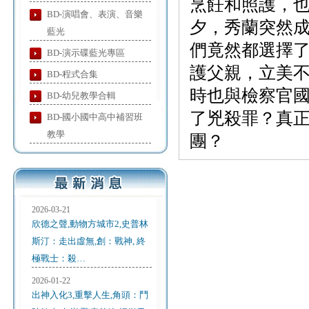
烹飪和照護，
BD-演唱會、表演、音樂
夕，秀蘭突然
藍光
們竟然都選擇
BD-演示碟藍光專區
護父親，立美
BD-程式合集
時也與檢察官國
BD-幼兒教學合輯
了兇殺罪？真
BD-國小國中高中補習班
教學
團？
2026-03-21
欣德之聲,動物方城市2,史普林
斯汀：走出虛無,創：戰神, 終
極戰士：殺…
2026-01-22
出神入化3,重擊人生,角頭：鬥