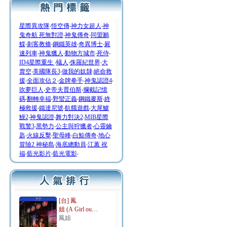
星際異攻隊
‧
悟空傳
‧
神力女超人
‧
神
鬼奇航 死無對證
‧
神鬼傳奇
‧
同盟鶼
鰈
‧
刺客教條
‧
鋼鐵英雄
‧
奇異博士
‧
屍
速列車
‧
神鬼獵人
‧
動物方城市
‧
死侍
‧
ID4星際重生
‧
蟻人
‧
侏羅紀世界
‧
大
賣空
‧
美國隊長3
‧
做我的奴隸
‧
絕命救
援
‧
全面攻佔２
‧
金牌拳手
‧
神鬼認證4
‧
吹夢巨人
‧
史帝夫賈伯斯
‧
攔截記憶
碼
‧
翻轉幸福
‧
野蠻正義
‧
鋼鐵麥斯
‧
終
極救援
‧
鐵達尼號
‧
飢餓遊戲
‧
大尾鱸
鰻2
‧
神鬼認證
‧
舞力對決2
‧
MIB星際
戰警3
‧
黑勢力
‧
公主與狩獵者
‧
心靈鑰
匙
‧
火線反擊
‧
聖母峰
‧
白鯨傳奇
‧
地心
冒險2 神秘島
‧
海底總動員
‧
江蕙 祝
福
‧
藍光影片
‧
藍光電影
‧
[台] 鳳
姐 (A Girl ou…
鳳姐