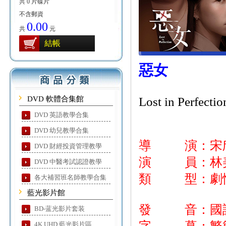
共 0 片碟片
不含郵資
0.00
共
元
結帳
惡女
DVD 軟體合集館
Lost in Perfectio
DVD 英語教學合集
DVD 幼兒教學合集
導 演：宋
DVD 財經投資管理教學
演 員：林美秀
DVD 中醫考試認證教學
類 型：劇情
各大補習班名師教學合集
藍光影片館
發 音：國
BD-蓝光影片套装
4K UHD 藍光影片區