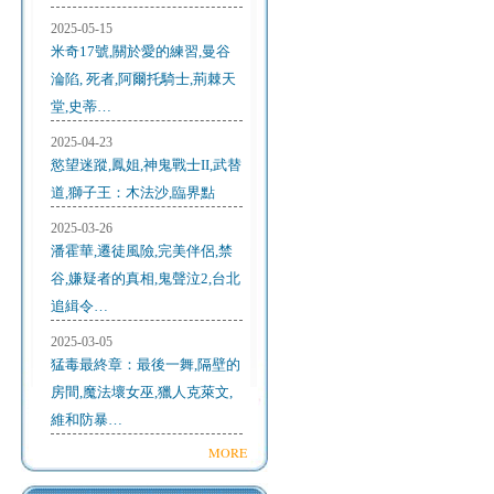
2025-05-15
米奇17號,關於愛的練習,曼谷
淪陷, 死者,阿爾托騎士,荊棘天
堂,史蒂…
2025-04-23
慾望迷蹤,鳳姐,神鬼戰士II,武替
道,獅子王：木法沙,臨界點
2025-03-26
潘霍華,遷徒風險,完美伴侶,禁
谷,嫌疑者的真相,鬼聲泣2,台北
追緝令…
2025-03-05
猛毒最終章：最後一舞,隔壁的
房間,魔法壞女巫,獵人克萊文,
維和防暴…
MORE