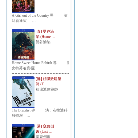
A Girl out of the Country 導 演：
邱新達演 …
[泰] 曼谷淪
陷 (Home …
曼谷淪陷
Home Sweet Home Rebirth 導 演：
史特芬哈克/亞…
[港] 粗獷派建築
師 (T…
粗獷派建築師
The Brutalist 導 演：布拉迪科
貝特演 …
[港] 窒息倒
數 (Last …
窒息倒數