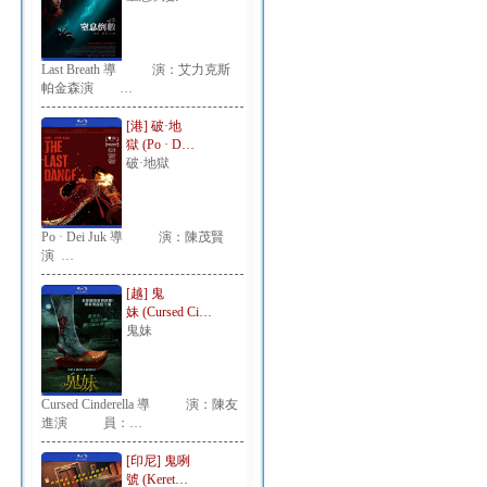
Last Breath 導 演：艾力克斯
帕金森演 …
[港] 破·地
獄 (Po · D…
破·地獄
Po · Dei Juk 導 演：陳茂賢
演 …
[越] 鬼
妹 (Cursed Ci…
鬼妹
Cursed Cinderella 導 演：陳友
進演 員：…
[印尼] 鬼咧
號 (Keret…