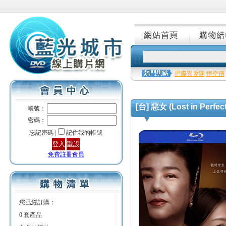
星際異攻隊
悟空傳
[台] 惡女 (Lost in Perfect
帳號：
密碼：
忘記密碼 |
記住我的帳號
免費註冊會員
您已經訂購：
0 套產品