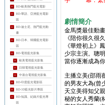
字 幕：繁簡
BD-歐美熱門藍光電影
BD-華語、亞洲藍光電影
區
劇情簡介
BD-迪士尼、熱門藍光動
金馬獎最佳動
畫
《陪你很久很
BD-日本、韓國藍光電影
《華燈初上》
區
少宗主演。聰
BD-電視藍光影集
當你逐漸成為
歐美電視藍光影集
日韓電視藍光影集
主播立美(邵雨
中港台電視藍光影集
的男友大為(曾
BD-印度藍光電影區
BD-3D藍光影片專區
天立美得知父親
BD-知識、紀錄片藍光專
秘的女人秀蘭(
區