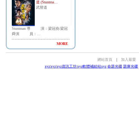
道 (Stuntma…
武替道
Stuntman 導 演：梁冠堯/梁冠
舜演 員：…
MORE
網站首頁
|
加入最愛
xyz
|
xyz
|
xyz資訊工坊
|
xyz軟體補給站
xyz
命題光碟
題庫光碟