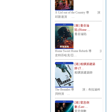
A Girl out of the Country 導 演：
邱新達演 …
[泰] 曼谷淪
陷 (Home …
曼谷淪陷
Home Sweet Home Rebirth 導 演：
史特芬哈克/亞…
[港] 粗獷派建築
師 (T…
粗獷派建築師
The Brutalist 導 演：布拉迪科
貝特演 …
[港] 窒息倒
數 (Last …
窒息倒數