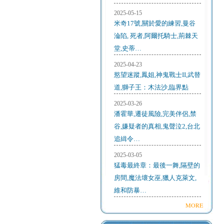
2025-05-15
米奇17號,關於愛的練習,曼谷
淪陷, 死者,阿爾托騎士,荊棘天
堂,史蒂…
2025-04-23
慾望迷蹤,鳳姐,神鬼戰士II,武替
道,獅子王：木法沙,臨界點
2025-03-26
潘霍華,遷徒風險,完美伴侶,禁
谷,嫌疑者的真相,鬼聲泣2,台北
追緝令…
2025-03-05
猛毒最終章：最後一舞,隔壁的
房間,魔法壞女巫,獵人克萊文,
維和防暴…
MORE