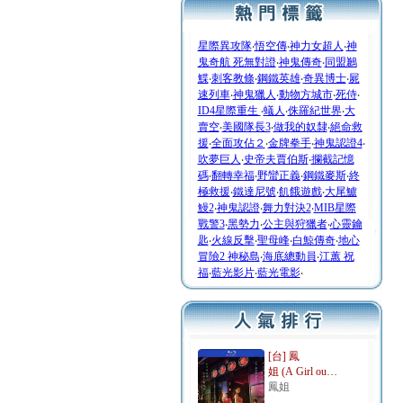
星際異攻隊
‧
悟空傳
‧
神力女超人
‧
神
鬼奇航 死無對證
‧
神鬼傳奇
‧
同盟鶼
鰈
‧
刺客教條
‧
鋼鐵英雄
‧
奇異博士
‧
屍
速列車
‧
神鬼獵人
‧
動物方城市
‧
死侍
‧
ID4星際重生
‧
蟻人
‧
侏羅紀世界
‧
大
賣空
‧
美國隊長3
‧
做我的奴隸
‧
絕命救
援
‧
全面攻佔２
‧
金牌拳手
‧
神鬼認證4
‧
吹夢巨人
‧
史帝夫賈伯斯
‧
攔截記憶
碼
‧
翻轉幸福
‧
野蠻正義
‧
鋼鐵麥斯
‧
終
極救援
‧
鐵達尼號
‧
飢餓遊戲
‧
大尾鱸
鰻2
‧
神鬼認證
‧
舞力對決2
‧
MIB星際
戰警3
‧
黑勢力
‧
公主與狩獵者
‧
心靈鑰
匙
‧
火線反擊
‧
聖母峰
‧
白鯨傳奇
‧
地心
冒險2 神秘島
‧
海底總動員
‧
江蕙 祝
福
‧
藍光影片
‧
藍光電影
‧
[台] 鳳
姐 (A Girl ou…
鳳姐