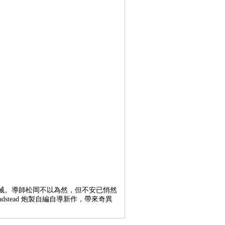
械。導師松岡不以為然，但不安已悄然
tead 炮製自編自導新作，帶來奇異