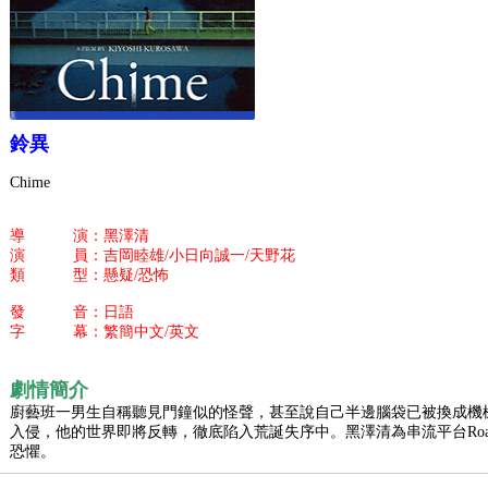
鈴異
Chime
導 演：黑澤清
演 員：吉岡睦雄/小日向誠一/天野花
類 型：懸疑/恐怖
發 音：日語
字 幕：繁簡中文/英文
劇情簡介
廚藝班一男生自稱聽見門鐘似的怪聲，甚至說自己半邊腦袋已被換成機
入侵，他的世界即將反轉，徹底陷入荒誕失序中。黑澤清為串流平台Roads
恐懼。