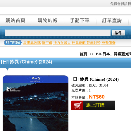
免費會員註
星際異攻隊
悟空傳
神力女超人
神鬼奇航 死無對證
神鬼傳奇
首頁
>>
BD-日本、韓國藍光
[日] 鈴異 (Chime) (2024)
[日] 鈴異 (Chime) (2024)
碟片編號：BD25_31004
光碟片數：1
NT$60
本站售價：
馬上訂購