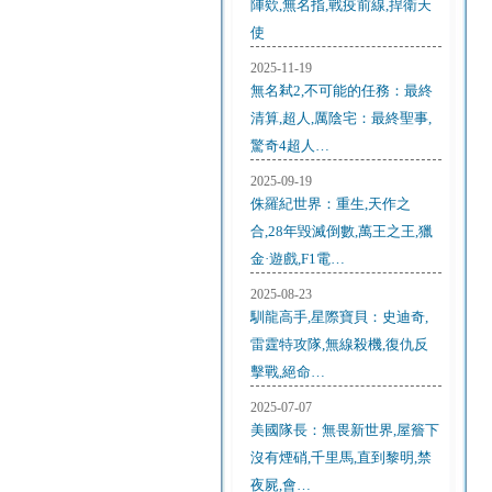
陣欸,無名指,戰疫前線,捍衛天
使
2025-11-19
無名弒2,不可能的任務：最終
清算,超人,厲陰宅：最終聖事,
驚奇4超人…
2025-09-19
侏羅紀世界：重生,天作之
合,28年毀滅倒數,萬王之王,獵
金·遊戲,F1電…
2025-08-23
馴龍高手,星際寶貝：史迪奇,
雷霆特攻隊,無線殺機,復仇反
擊戰,絕命…
2025-07-07
美國隊長：無畏新世界,屋簷下
沒有煙硝,千里馬,直到黎明,禁
夜屍,會…