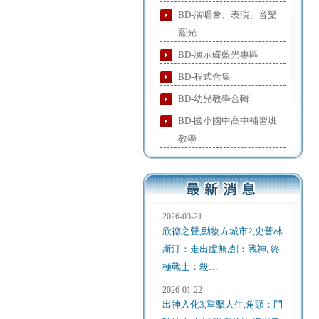
BD-演唱會、表演、音樂
藍光
BD-演示碟藍光專區
BD-程式合集
BD-幼兒教學合輯
BD-國小國中高中補習班
教學
2026-03-21
欣德之聲,動物方城市2,史普林
斯汀：走出虛無,創：戰神, 終
極戰士：殺…
2026-01-22
出神入化3,重擊人生,角頭：鬥