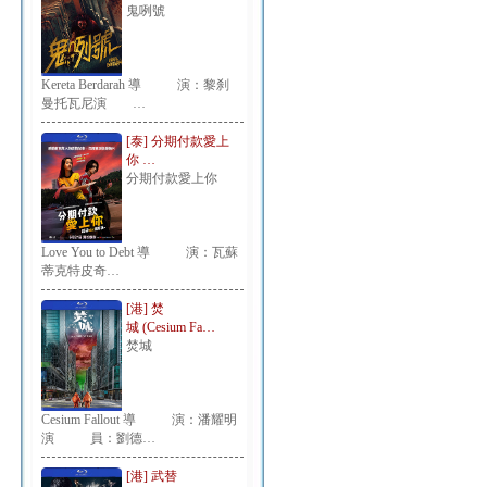
鬼咧號
Kereta Berdarah 導 演：黎刹
曼托瓦尼演 …
[泰] 分期付款愛上
你 …
分期付款愛上你
Love You to Debt 導 演：瓦蘇
蒂克特皮奇…
[港] 焚
城 (Cesium Fa…
焚城
Cesium Fallout 導 演：潘耀明
演 員：劉德…
[港] 武替