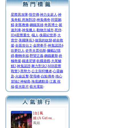
星際異攻隊
‧
悟空傳
‧
神力女超人
‧
神
鬼奇航 死無對證
‧
神鬼傳奇
‧
同盟鶼
鰈
‧
刺客教條
‧
鋼鐵英雄
‧
奇異博士
‧
屍
速列車
‧
神鬼獵人
‧
動物方城市
‧
死侍
‧
ID4星際重生
‧
蟻人
‧
侏羅紀世界
‧
大
賣空
‧
美國隊長3
‧
做我的奴隸
‧
絕命救
援
‧
全面攻佔２
‧
金牌拳手
‧
神鬼認證4
‧
吹夢巨人
‧
史帝夫賈伯斯
‧
攔截記憶
碼
‧
翻轉幸福
‧
野蠻正義
‧
鋼鐵麥斯
‧
終
極救援
‧
鐵達尼號
‧
飢餓遊戲
‧
大尾鱸
鰻2
‧
神鬼認證
‧
舞力對決2
‧
MIB星際
戰警3
‧
黑勢力
‧
公主與狩獵者
‧
心靈鑰
匙
‧
火線反擊
‧
聖母峰
‧
白鯨傳奇
‧
地心
冒險2 神秘島
‧
海底總動員
‧
江蕙 祝
福
‧
藍光影片
‧
藍光電影
‧
[台] 鳳
姐 (A Girl ou…
鳳姐