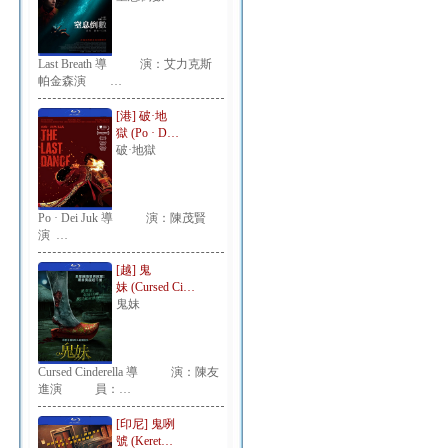
Last Breath 導 演：艾力克斯
帕金森演 …
[港] 破·地
獄 (Po · D…
破·地獄
Po · Dei Juk 導 演：陳茂賢
演 …
[越] 鬼
妹 (Cursed Ci…
鬼妹
Cursed Cinderella 導 演：陳友
進演 員：…
[印尼] 鬼咧
號 (Keret…