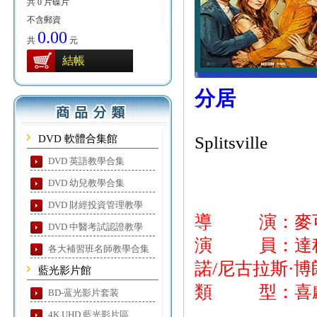
共 0 片碟片
不含郵資
0.00
共
元
結帳
分居
DVD 軟體合集館
Splitsville
DVD 英語教學合集
DVD 幼兒教學合集
DVD 財經投資管理教學
導 演：麥可
DVD 中醫考試認證教學
演 員：達科塔
各大補習班名師教學合集
諾/尼古拉斯·博
藍光影片館
類 型：喜
BD-蓝光影片套装
4K UHD 藍光影片區