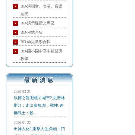
BD-演唱會、表演、音樂
藍光
BD-演示碟藍光專區
BD-程式合集
BD-幼兒教學合輯
BD-國小國中高中補習班
教學
2026-03-21
欣德之聲,動物方城市2,史普林
斯汀：走出虛無,創：戰神, 終
極戰士：殺…
2026-01-22
出神入化3,重擊人生,角頭：鬥