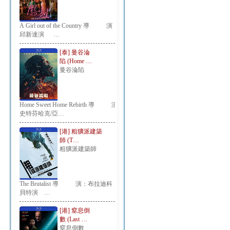
A Girl out of the Country 導 演：
邱新達演 …
[泰] 曼谷淪
陷 (Home …
曼谷淪陷
Home Sweet Home Rebirth 導 演：
史特芬哈克/亞…
[港] 粗獷派建築
師 (T…
粗獷派建築師
The Brutalist 導 演：布拉迪科
貝特演 …
[港] 窒息倒
數 (Last …
窒息倒數