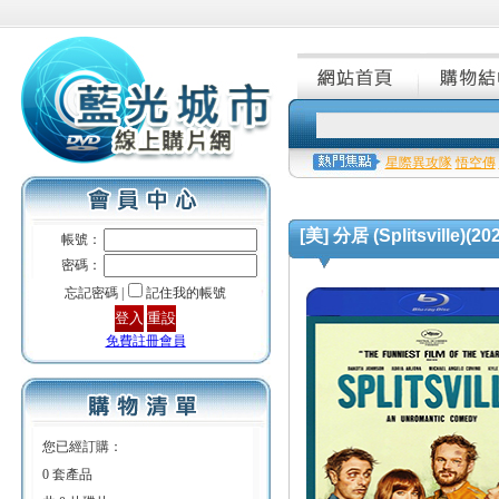
星際異攻隊
悟空傳
[美] 分居 (Splitsville)(20
帳號：
密碼：
忘記密碼 |
記住我的帳號
免費註冊會員
您已經訂購：
0 套產品