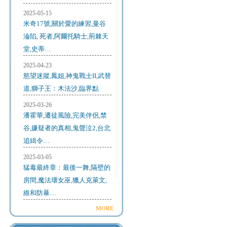
2025-05-15
米奇17號,關於愛的練習,曼谷
淪陷, 死者,阿爾托騎士,荊棘天
堂,史蒂…
2025-04-23
慾望迷蹤,鳳姐,神鬼戰士II,武替
道,獅子王：木法沙,臨界點
2025-03-26
潘霍華,遷徒風險,完美伴侶,禁
谷,嫌疑者的真相,鬼聲泣2,台北
追緝令…
2025-03-05
猛毒最終章：最後一舞,隔壁的
房間,魔法壞女巫,獵人克萊文,
維和防暴…
MORE