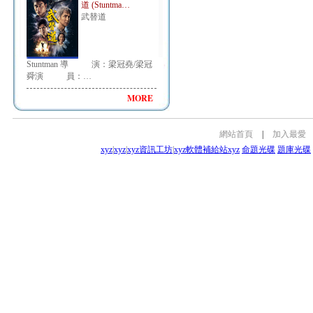
道 (Stuntma…
武替道
Stuntman 導 演：梁冠堯/梁冠
舜演 員：…
MORE
網站首頁
|
加入最愛
xyz
|
xyz
|
xyz資訊工坊
|
xyz軟體補給站
xyz
命題光碟
題庫光碟