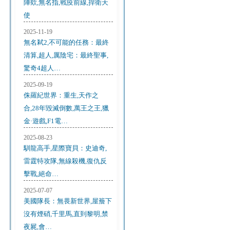
陣欸,無名指,戰疫前線,捍衛天
使
2025-11-19
無名弒2,不可能的任務：最終
清算,超人,厲陰宅：最終聖事,
驚奇4超人…
2025-09-19
侏羅紀世界：重生,天作之
合,28年毀滅倒數,萬王之王,獵
金·遊戲,F1電…
2025-08-23
馴龍高手,星際寶貝：史迪奇,
雷霆特攻隊,無線殺機,復仇反
擊戰,絕命…
2025-07-07
美國隊長：無畏新世界,屋簷下
沒有煙硝,千里馬,直到黎明,禁
夜屍,會…